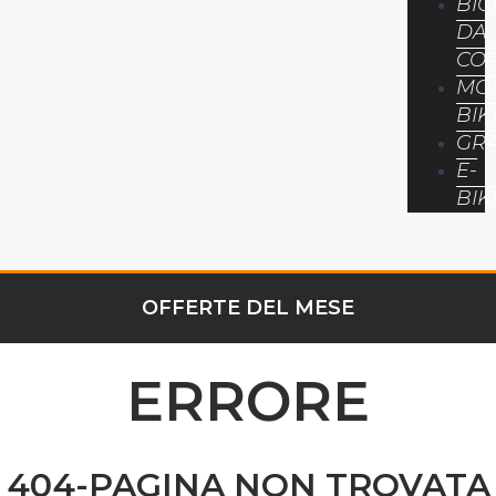
BIC
DA
CO
MO
BIK
GR
E-
BIK
OFFERTE DEL MESE
ERRORE
404-PAGINA NON TROVATA