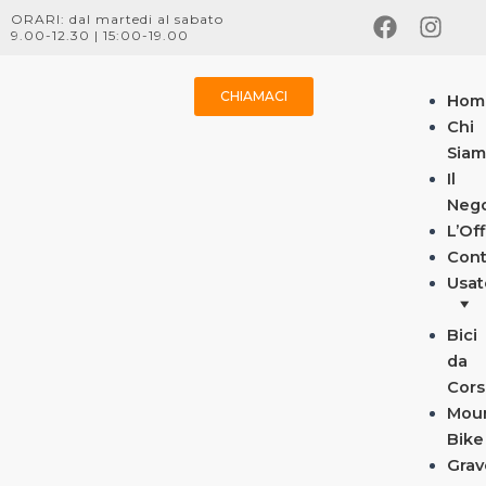
Vai
F
I
ORARI: dal martedi al sabato
9.00-12.30 | 15:00-19.00
al
a
n
contenuto
c
s
e
t
CHIAMACI
M
Hom
b
a
Chi
o
g
Sia
o
r
Il
k
a
Neg
m
L’Of
Cont
Usat
Bici
da
Cors
Mou
Bike
Grav